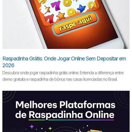
Raspadinha Grátis: Onde Jogar Online Sem Depositar em
2026
Descubra onde jogar raspadinha grátis online. Entenda a diferença entre
demo gratuita e raspadinha de bônus nas casas licenciadas no Brasil.