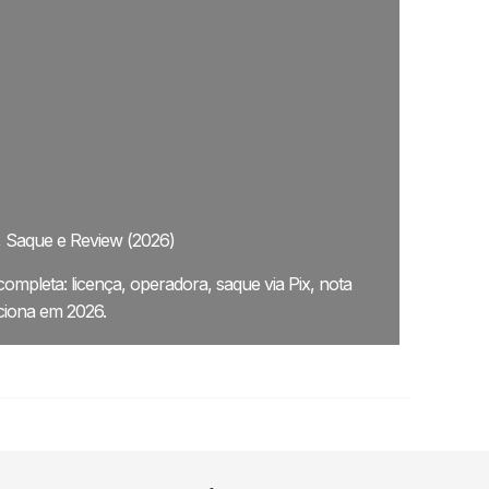
, Saque e Review (2026)
ompleta: licença, operadora, saque via Pix, nota
ciona em 2026.