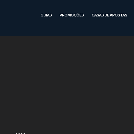
GUIAS
PROMOÇÕES
CASAS DE APOSTAS