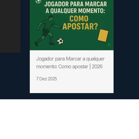
Jogador para Marcar a qualquer
momento: Como apostar | 2026
7 Dez 2025