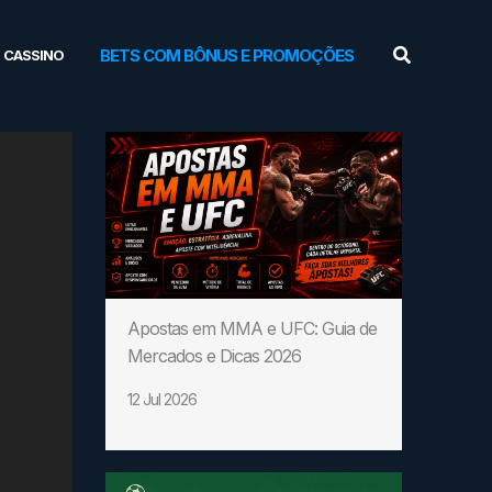
Pesquisar
BETS COM BÔNUS E PROMOÇÕES
CASSINO
Apostas em MMA e UFC: Guia de
Mercados e Dicas 2026
12 Jul 2026