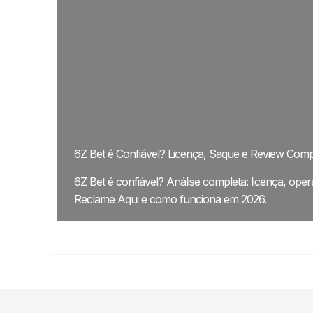
6Z Bet é Confiável? Licença, Saque e Review Comp
6Z Bet é confiável? Análise completa: licença, oper
Reclame Aqui e como funciona em 2026.