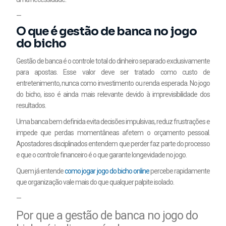
—
O que é gestão de banca no jogo
do bicho
Gestão de banca é o controle total do dinheiro separado exclusivamente
para apostas. Esse valor deve ser tratado como custo de
entretenimento, nunca como investimento ou renda esperada. No jogo
do bicho, isso é ainda mais relevante devido à imprevisibilidade dos
resultados.
Uma banca bem definida evita decisões impulsivas, reduz frustrações e
impede que perdas momentâneas afetem o orçamento pessoal.
Apostadores disciplinados entendem que perder faz parte do processo
e que o controle financeiro é o que garante longevidade no jogo.
Quem já entende
como jogar jogo do bicho online
percebe rapidamente
que organização vale mais do que qualquer palpite isolado.
—
Por que a gestão de banca no jogo do