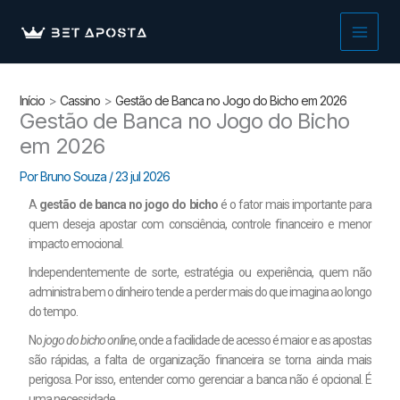
Ir
para
o
conteúdo
Início
Cassino
Gestão de Banca no Jogo do Bicho em 2026
Gestão de Banca no Jogo do Bicho
em 2026
Por
Bruno Souza
/
23 jul 2026
A
gestão de banca no jogo do bicho
é o fator mais importante para
quem deseja apostar com consciência, controle financeiro e menor
impacto emocional.
Independentemente de sorte, estratégia ou experiência, quem não
administra bem o dinheiro tende a perder mais do que imagina ao longo
do tempo.
No
jogo do bicho online
, onde a facilidade de acesso é maior e as apostas
são rápidas, a falta de organização financeira se torna ainda mais
perigosa. Por isso, entender como gerenciar a banca não é opcional. É
uma necessidade.