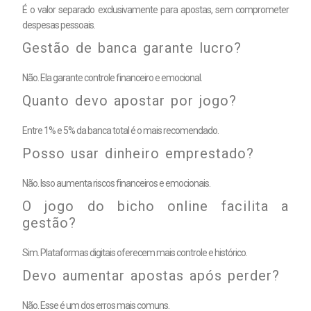
É o valor separado exclusivamente para apostas, sem comprometer
despesas pessoais.
Gestão de banca garante lucro?
Não. Ela garante controle financeiro e emocional.
Quanto devo apostar por jogo?
Entre 1% e 5% da banca total é o mais recomendado.
Posso usar dinheiro emprestado?
Não. Isso aumenta riscos financeiros e emocionais.
O jogo do bicho online facilita a
gestão?
Sim. Plataformas digitais oferecem mais controle e histórico.
Devo aumentar apostas após perder?
Não. Esse é um dos erros mais comuns.