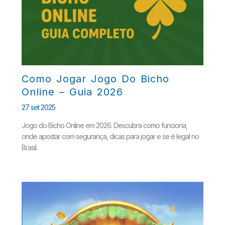
Como Jogar Jogo Do Bicho
Online – Guia 2026
27 set 2025
Jogo do Bicho Online em 2026. Descubra como funciona,
onde apostar com segurança, dicas para jogar e se é legal no
Brasil.