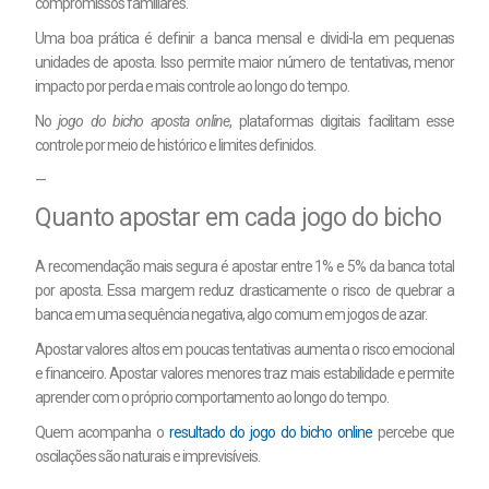
compromissos familiares.
Uma boa prática é definir a banca mensal e dividi-la em pequenas
unidades de aposta. Isso permite maior número de tentativas, menor
impacto por perda e mais controle ao longo do tempo.
No
jogo do bicho aposta online
, plataformas digitais facilitam esse
controle por meio de histórico e limites definidos.
—
Quanto apostar em cada jogo do bicho
A recomendação mais segura é apostar entre 1% e 5% da banca total
por aposta. Essa margem reduz drasticamente o risco de quebrar a
banca em uma sequência negativa, algo comum em jogos de azar.
Apostar valores altos em poucas tentativas aumenta o risco emocional
e financeiro. Apostar valores menores traz mais estabilidade e permite
aprender com o próprio comportamento ao longo do tempo.
Quem acompanha o
resultado do jogo do bicho online
percebe que
oscilações são naturais e imprevisíveis.