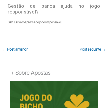
Gestão de banca ajuda no jogo
responsável?
Sim. É um dos pilares do jogo responsável.
←
Post anterior
Post seguinte
→
+ Sobre Apostas