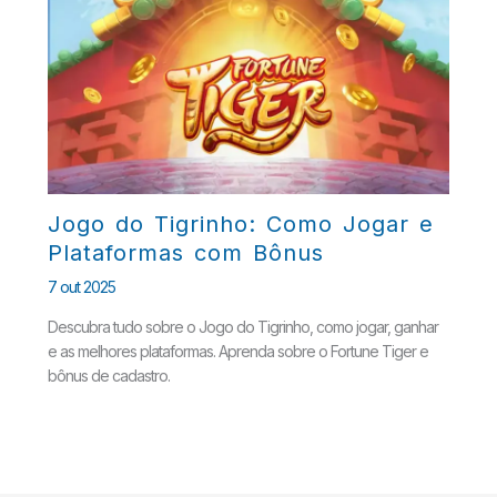
Jogo do Tigrinho: Como Jogar e
Plataformas com Bônus
7 out 2025
Descubra tudo sobre o Jogo do Tigrinho, como jogar, ganhar
e as melhores plataformas. Aprenda sobre o Fortune Tiger e
bônus de cadastro.