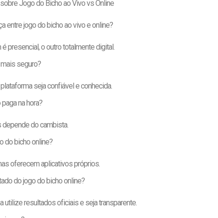
sobre Jogo do Bicho ao Vivo vs Online
ça entre jogo do bicho ao vivo e online?
é presencial, o outro totalmente digital.
é mais seguro?
plataforma seja confiável e conhecida.
o paga na hora?
 depende do cambista.
go do bicho online?
as oferecem aplicativos próprios.
tado do jogo do bicho online?
utilize resultados oficiais e seja transparente.