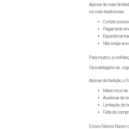
Apesar de mais limitad
os mais tradicionais.
Contato pesso
Pagamento ime
Experiência trad
Não exige aces
Para muitos, a confianç
Desvantagens do Jogo
Apesar da tradição, o 
Maior risco de
Ausência de reg
Limitação de h
Falta de compr
Esses fatores fazem c