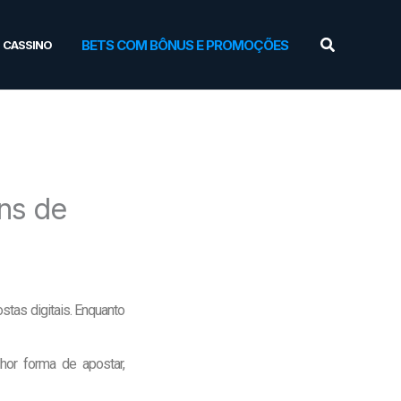
Pesquisar
BETS COM BÔNUS E PROMOÇÕES
CASSINO
ns de
tas digitais. Enquanto
or forma de apostar,