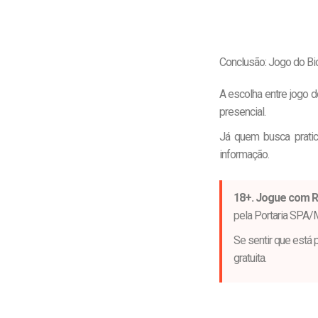
Conclusão: Jogo do Bic
A escolha entre jogo d
presencial.
Já quem busca pratic
informação.
18+. Jogue com R
pela Portaria SPA/
Se sentir que está 
gratuita.