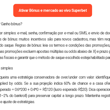
Ativar Bônus e mercado ao vivo Superbet
?
Ganho bônus?
r simples: e-mail, senha, confirmação por e-mail ou SMS, e envio de 
s de bônus: muitos incentivos são para novos cadastros, mas têm requ
e do saque. Regras de bônus: leia os termos e condições das promoções
as promoções excluem apostas múltiplas ou odds abaixo de X) e prazo 
as fiscais e garantir que o método de saque escolhido esteja habilitado par
a simples
eira uma estratégia conservadora de over/under com valor: identifi
mplied by odds. Se a sua projeção indica 60% de chance e a casa ofer
perado = 0.6*200 + 0.4*0 = R$120 (lucro esperado R$20). Dica operacion
1–2% do bankroll) para preservar capital a longo prazo. Mantenha reg
e ajuste de estratégias.