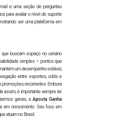
-mail e uma seção de perguntas
a para avaliar o nível de suporte
onstrando ser uma plataforma em
 que buscam espaço no cenário
usabilidade simples — pontos que
a mantém um desempenho estável,
avegação entre esportes, odds e
às promoções recorrentes. Embora
da assim, é importante sempre ler
termos gerais, a
Aposta Ganha
a e em crescimento. Seu foco em
ue atuam no Brasil.