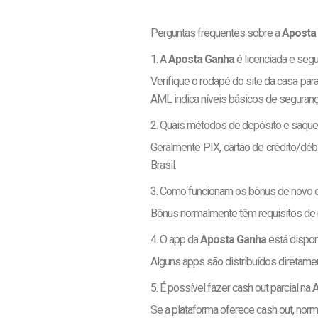
Perguntas frequentes sobre a
Aposta
1. A
Aposta Ganha
é licenciada e seg
Verifique o rodapé do site da casa par
AML indica níveis básicos de seguranç
2. Quais métodos de depósito e saque
Geralmente PIX, cartão de crédito/déb
Brasil.
3. Como funcionam os bônus de novo 
Bônus normalmente têm requisitos de ro
4. O app da
Aposta Ganha
está dispon
Alguns apps são distribuídos diretament
5. É possível fazer cash out parcial na
A
Se a plataforma oferece cash out, norm