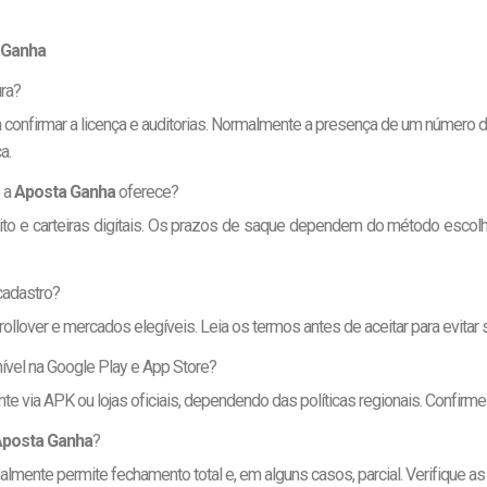
 Ganha
ura?
a confirmar a licença e auditorias. Normalmente a presença de um número de
a.
 a
Aposta Ganha
oferece?
ito e carteiras digitais. Os prazos de saque dependem do método escolh
cadastro?
llover e mercados elegíveis. Leia os termos antes de aceitar para evitar 
ível na Google Play e App Store?
e via APK ou lojas oficiais, dependendo das políticas regionais. Confirme n
posta Ganha
?
almente permite fechamento total e, em alguns casos, parcial. Verifique 