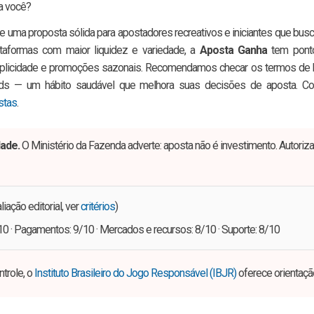
a você?
e uma proposta sólida para apostadores recreativos e iniciantes que bus
lataformas com maior liquidez e variedade, a
Aposta Ganha
tem ponto
implicidade e promoções sazonais. Recomendamos checar os termos de b
dds — um hábito saudável que melhora suas decisões de aposta. C
stas
.
ade.
O Ministério da Fazenda adverte: aposta não é investimento. Autoriz
liação editorial, ver
critérios
)
0 · Pagamentos: 9/10 · Mercados e recursos: 8/10 · Suporte: 8/10
ntrole, o
Instituto Brasileiro do Jogo Responsável (IBJR)
oferece orientação