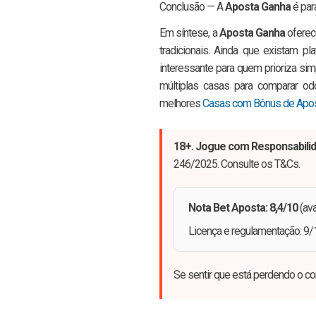
Conclusão — A
Aposta Ganha
é par
Em síntese, a
Aposta Ganha
oferec
tradicionais. Ainda que existam p
interessante para quem prioriza s
múltiplas casas para comparar o
melhores
Casas com Bônus de Apo
18+. Jogue com Responsabilid
246/2025. Consulte os T&Cs.
Nota Bet Aposta: 8,4/10
(ava
Licença e regulamentação: 9/1
Se sentir que está perdendo o co