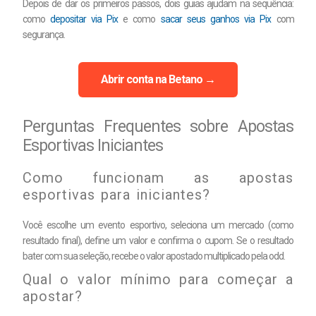
Depois de dar os primeiros passos, dois guias ajudam na sequência:
como
depositar via Pix
e como
sacar seus ganhos via Pix
com
segurança.
Abrir conta na Betano →
Perguntas Frequentes sobre Apostas
Esportivas Iniciantes
Como funcionam as apostas
esportivas para iniciantes?
Você escolhe um evento esportivo, seleciona um mercado (como
resultado final), define um valor e confirma o cupom. Se o resultado
bater com sua seleção, recebe o valor apostado multiplicado pela odd.
Qual o valor mínimo para começar a
apostar?