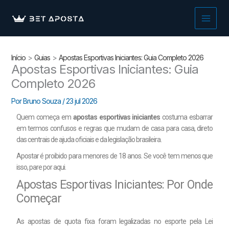
Ir
para
o
conteúdo
Início
Guias
Apostas Esportivas Iniciantes: Guia Completo 2026
Apostas Esportivas Iniciantes: Guia
Completo 2026
Por
Bruno Souza
/
23 jul 2026
Quem começa em
apostas esportivas iniciantes
costuma esbarrar
em termos confusos e regras que mudam de casa para casa, direto
das centrais de ajuda oficiais e da legislação brasileira.
Apostar é proibido para menores de 18 anos. Se você tem menos que
isso, pare por aqui.
Apostas Esportivas Iniciantes: Por Onde
Começar
As apostas de quota fixa foram legalizadas no esporte pela Lei