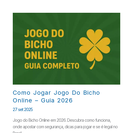
Como Jogar Jogo Do Bicho
Online – Guia 2026
27 set 2025
Jogo do Bicho Online em 2026. Descubra como funciona,
onde apostar com segurança, dicas para jogar e se é legal no