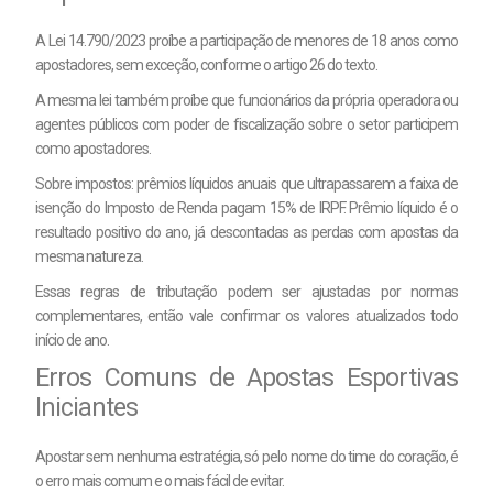
A Lei 14.790/2023 proíbe a participação de menores de 18 anos como
apostadores, sem exceção, conforme o artigo 26 do texto.
A mesma lei também proíbe que funcionários da própria operadora ou
agentes públicos com poder de fiscalização sobre o setor participem
como apostadores.
Sobre impostos: prêmios líquidos anuais que ultrapassarem a faixa de
isenção do Imposto de Renda pagam 15% de IRPF. Prêmio líquido é o
resultado positivo do ano, já descontadas as perdas com apostas da
mesma natureza.
Essas regras de tributação podem ser ajustadas por normas
complementares, então vale confirmar os valores atualizados todo
início de ano.
Erros Comuns de Apostas Esportivas
Iniciantes
Apostar sem nenhuma estratégia, só pelo nome do time do coração, é
o erro mais comum e o mais fácil de evitar.