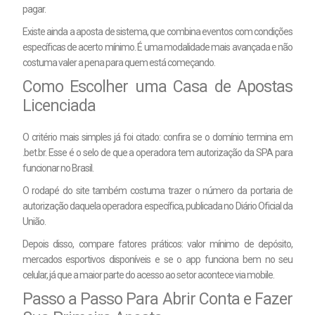
pagar.
Existe ainda a aposta de sistema, que combina eventos com condições
específicas de acerto mínimo. É uma modalidade mais avançada e não
costuma valer a pena para quem está começando.
Como Escolher uma Casa de Apostas
Licenciada
O critério mais simples já foi citado: confira se o domínio termina em
.bet.br. Esse é o selo de que a operadora tem autorização da SPA para
funcionar no Brasil.
O rodapé do site também costuma trazer o número da portaria de
autorização daquela operadora específica, publicada no Diário Oficial da
União.
Depois disso, compare fatores práticos: valor mínimo de depósito,
mercados esportivos disponíveis e se o app funciona bem no seu
celular, já que a maior parte do acesso ao setor acontece via mobile.
Passo a Passo Para Abrir Conta e Fazer