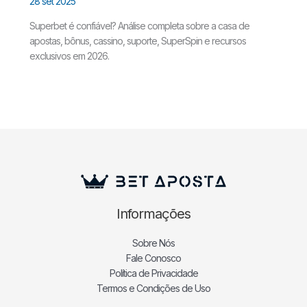
28 set 2025
Superbet é confiável? Análise completa sobre a casa de
apostas, bônus, cassino, suporte, SuperSpin e recursos
exclusivos em 2026.
Informações
Sobre Nós
Fale Conosco
Política de Privacidade
Termos e Condições de Uso