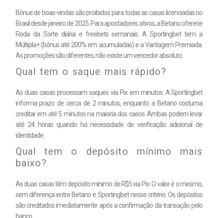
Bônus de boas-vindas são proibidos para todas as casas licenciadas no
Brasil desde janeiro de 2025. Para apostadores ativos, a Betano oferece
Roda da Sorte diária e freebets semanais. A Sportingbet tem a
Múltipla+ (bônus até 200% em acumuladas) e a Vantagem Premiada.
As promoções são diferentes, não existe um vencedor absoluto.
Qual tem o saque mais rápido?
As duas casas processam saques via Pix em minutos. A Sportingbet
informa prazo de cerca de 2 minutos, enquanto a Betano costuma
creditar em até 5 minutos na maioria dos casos. Ambas podem levar
até 24 horas quando há necessidade de verificação adicional de
identidade.
Qual tem o depósito mínimo mais
baixo?
As duas casas têm depósito mínimo de R$5 via Pix. O valor é o mesmo,
sem diferença entre Betano e Sportingbet nesse critério. Os depósitos
são creditados imediatamente após a confirmação da transação pelo
banco.