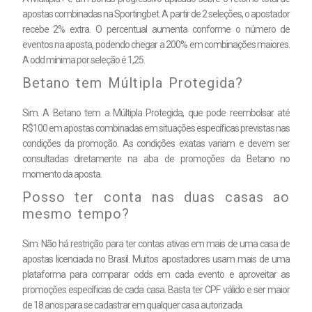
apostas combinadas na Sportingbet. A partir de 2 seleções, o apostador
recebe 2% extra. O percentual aumenta conforme o número de
eventos na aposta, podendo chegar a 200% em combinações maiores.
A odd mínima por seleção é 1,25.
Betano tem Múltipla Protegida?
Sim. A Betano tem a Múltipla Protegida, que pode reembolsar até
R$100 em apostas combinadas em situações específicas previstas nas
condições da promoção. As condições exatas variam e devem ser
consultadas diretamente na aba de promoções da Betano no
momento da aposta.
Posso ter conta nas duas casas ao
mesmo tempo?
Sim. Não há restrição para ter contas ativas em mais de uma casa de
apostas licenciada no Brasil. Muitos apostadores usam mais de uma
plataforma para comparar odds em cada evento e aproveitar as
promoções específicas de cada casa. Basta ter CPF válido e ser maior
de 18 anos para se cadastrar em qualquer casa autorizada.