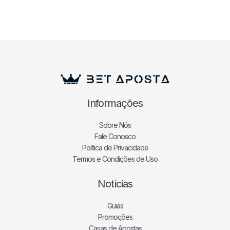
Informações
Sobre Nós
Fale Conosco
Política de Privacidade
Termos e Condições de Uso
Notícias
Guias
Promoções
Casas de Apostas