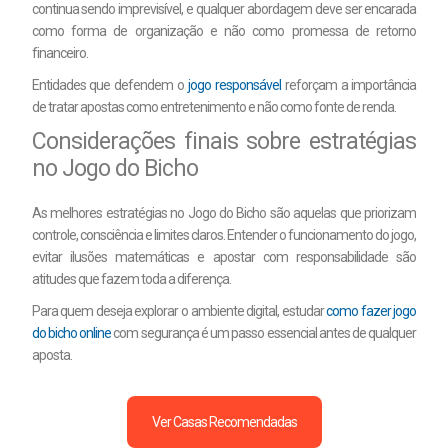
continua sendo imprevisível, e qualquer abordagem deve ser encarada
como forma de organização e não como promessa de retorno
financeiro.
Entidades que defendem o
jogo responsável
reforçam a importância
de tratar apostas como entretenimento e não como fonte de renda.
Considerações finais sobre estratégias
no Jogo do Bicho
As melhores estratégias no Jogo do Bicho são aquelas que priorizam
controle, consciência e limites claros. Entender o funcionamento do jogo,
evitar ilusões matemáticas e apostar com responsabilidade são
atitudes que fazem toda a diferença.
Para quem deseja explorar o ambiente digital, estudar
como fazer jogo
do bicho online
com segurança é um passo essencial antes de qualquer
aposta.
Ver Casas Recomendadas