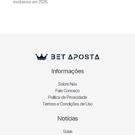
exclusivos em 2026.
Informações
Sobre Nós
Fale Conosco
Política de Privacidade
Termos e Condições de Uso
Notícias
Guias