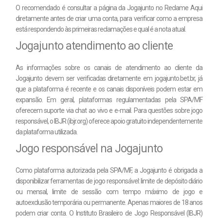
O recomendado é consultar a página da Jogajunto no Reclame Aqui
diretamente antes de criar uma conta, para verificar como a empresa
está respondendo às primeiras reclamações e qual é a nota atual.
Jogajunto atendimento ao cliente
As informações sobre os canais de atendimento ao cliente da
Jogajunto devem ser verificadas diretamente em jogajunto.bet.br, já
que a plataforma é recente e os canais disponíveis podem estar em
expansão. Em geral, plataformas regulamentadas pela SPA/MF
oferecem suporte via chat ao vivo e e-mail. Para questões sobre jogo
responsável, o IBJR (ibjr.org) oferece apoio gratuito independentemente
da plataforma utilizada.
Jogo responsável na Jogajunto
Como plataforma autorizada pela SPA/MF, a Jogajunto é obrigada a
disponibilizar ferramentas de jogo responsável: limite de depósito diário
ou mensal, limite de sessão com tempo máximo de jogo e
autoexclusão temporária ou permanente. Apenas maiores de 18 anos
podem criar conta. O Instituto Brasileiro de Jogo Responsável (IBJR)