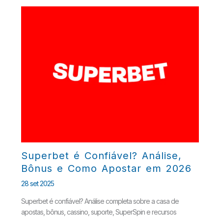
Superbet é Confiável? Análise,
Bônus e Como Apostar em 2026
28 set 2025
Superbet é confiável? Análise completa sobre a casa de
apostas, bônus, cassino, suporte, SuperSpin e recursos