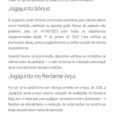
maior tempo de operação no Brasil, como a H2bet e a Realsbet.
Jogajunto bônus
A Jogajunto pode oferecer promoções periódicas para clientes ativos,
como freebets, cashback ou apostas grátis. Bônus de cadastro são
proibidos pela Lei 14.790/2023 para todas as plataformas
regulamentadas desde 1º de janeiro de 2025. Para verificar as
promoções ativas, acesse jogajunto.bet.br e confira a seção de ofertas
da plataforma.
Quando houver uma promoção disponível, verifique as condições de
rollover antes de participar — o valor do bônus só é liberado para saque
após o cumprimento dessas condições.
Jogajunto no Reclame Aqui
Por ser uma plataforma com licença emitida em março de 2026, a
Jogajunto ainda possui volume reduzido de avaliações no Reclame
Aqui. Isso é esperado para qualquer operadora recém-autorizada — o
histórico de atendimento e resolução de reclamações se constrói ao
longo dos primeiros meses de operação.