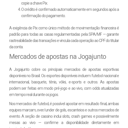
copie a chave Pix.
O crédito é confirmado automaticamente em segundos após a
confirmação do pagamento.
A exigência de Pix como único método de movimentação financeira é
padrão para todas as casas regulamentadas pela SPA/MF — garante
rastreabilidade das transações e vincula cada operação ao CPF do titular
da conta.
Mercados de apostas na Jogajunto
A Jogajunto cobre os principais mercados de apostas esportivas
disponíveis no Brasil. Os esportes disponíveis incluem futebol nacional e
internacional, basquete, tênis, vôlei, e-sports e outros. As apostas
podem ser feitas em modo pré-jogo e ao vivo, com odds atualizadas
em tempo real durante os jogos.
Nos mercados de futebol, é possível apostar em resultado final, ambas
equipes marcam, over/under de gols, escanteios e outros mercados de
evento. A seção de cassino inclui slots, crash games e possivelmente
mesas ao vivo — confirme a disponibilidade diretamente em