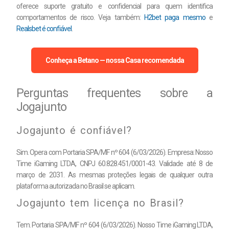
oferece suporte gratuito e confidencial para quem identifica
comportamentos de risco. Veja também:
H2bet paga mesmo
e
Realsbet é confiável
.
Conheça a Betano — nossa Casa recomendada
Perguntas frequentes sobre a
Jogajunto
Jogajunto é confiável?
Sim. Opera com Portaria SPA/MF nº 604 (6/03/2026). Empresa: Nosso
Time iGaming LTDA, CNPJ 60.828.451/0001-43. Validade até 8 de
março de 2031. As mesmas proteções legais de qualquer outra
plataforma autorizada no Brasil se aplicam.
Jogajunto tem licença no Brasil?
Tem. Portaria SPA/MF nº 604 (6/03/2026). Nosso Time iGaming LTDA,