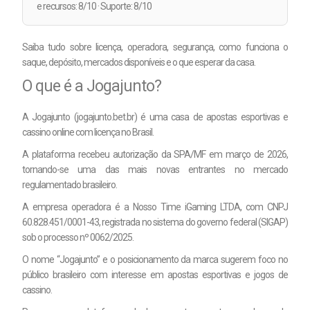
e recursos: 8/10 · Suporte: 8/10
Saiba tudo sobre licença, operadora, segurança, como funciona o
saque, depósito, mercados disponíveis e o que esperar da casa.
O que é a Jogajunto?
A Jogajunto (jogajunto.bet.br) é uma casa de apostas esportivas e
cassino online com licença no Brasil.
A plataforma recebeu autorização da SPA/MF em março de 2026,
tornando-se uma das mais novas entrantes no mercado
regulamentado brasileiro.
A empresa operadora é a Nosso Time iGaming LTDA, com CNPJ
60.828.451/0001-43, registrada no sistema do governo federal (SIGAP)
sob o processo nº 0062/2025.
O nome “Jogajunto” e o posicionamento da marca sugerem foco no
público brasileiro com interesse em apostas esportivas e jogos de
cassino.