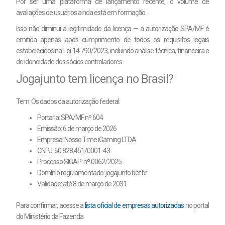
Por ser uma plataforma de lançamento recente, o volume de
avaliações de usuários ainda está em formação.
Isso não diminui a legitimidade da licença — a autorização SPA/MF é
emitida apenas após cumprimento de todos os requisitos legais
estabelecidos na Lei 14.790/2023, incluindo análise técnica, financeira e
de idoneidade dos sócios controladores.
Jogajunto tem licença no Brasil?
Tem. Os dados da autorização federal:
Portaria: SPA/MF nº 604
Emissão: 6 de março de 2026
Empresa: Nosso Time iGaming LTDA
CNPJ: 60.828.451/0001-43
Processo SIGAP: nº 0062/2025
Domínio regulamentado: jogajunto.bet.br
Validade: até 8 de março de 2031
Para confirmar, acesse a
lista oficial de empresas autorizadas
no portal
do Ministério da Fazenda.