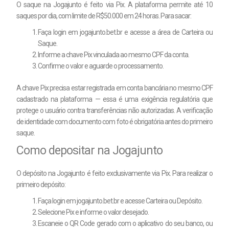
O saque na Jogajunto é feito via Pix. A plataforma permite até 10
saques por dia, com limite de R$50.000 em 24 horas. Para sacar:
Faça login em jogajunto.bet.br e acesse a área de Carteira ou
Saque.
Informe a chave Pix vinculada ao mesmo CPF da conta.
Confirme o valor e aguarde o processamento.
A chave Pix precisa estar registrada em conta bancária no mesmo CPF
cadastrado na plataforma — essa é uma exigência regulatória que
protege o usuário contra transferências não autorizadas. A verificação
de identidade com documento com foto é obrigatória antes do primeiro
saque.
Como depositar na Jogajunto
O depósito na Jogajunto é feito exclusivamente via Pix. Para realizar o
primeiro depósito:
Faça login em jogajunto.bet.br e acesse Carteira ou Depósito.
Selecione Pix e informe o valor desejado.
Escaneie o QR Code gerado com o aplicativo do seu banco, ou