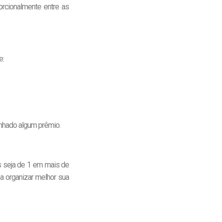
orcionalmente entre as
e:
nhado algum prêmio.
s seja de 1 em mais de
 organizar melhor sua