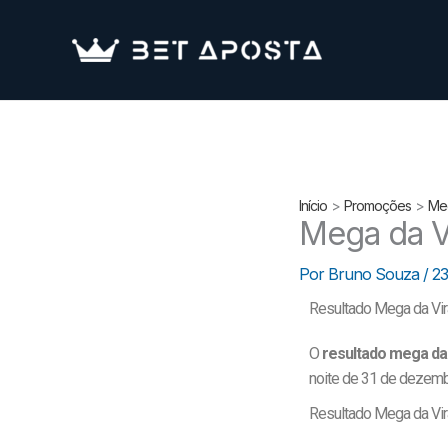
Ir
para
o
conteúdo
Início
Promoções
Meg
Mega da V
Por
Bruno Souza
/
23
Resultado Mega da Vi
O
resultado mega da
noite de 31 de dezembr
Resultado Mega da Vi