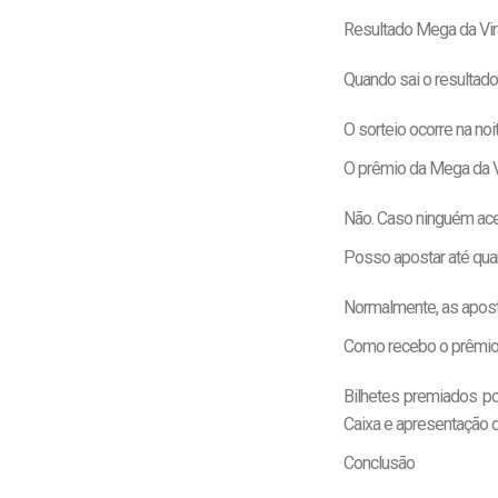
Resultado Mega da Vi
Quando sai o resultad
O sorteio ocorre na noi
O prêmio da Mega da V
Não. Caso ninguém acer
Posso apostar até qu
Normalmente, as aposta
Como recebo o prêmi
Bilhetes premiados p
Caixa e apresentação d
Conclusão