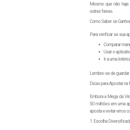
Mesmo que não haja ga
outras faixas.
Como Saber se Ganhou 
Para verificar se sua 
Comparar manu
Usar o aplicati
Ir a uma lotéric
Lembre-se de guardar 
Dicas para Apostar na
Embora a Mega da Vira
50 milhões em uma ap
aposta e evitar erros 
1. Escolha Diversific