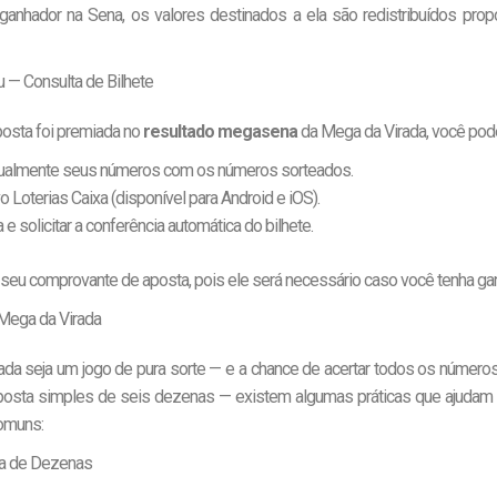
nhador na Sena, os valores destinados a ela são redistribuídos prop
— Consulta de Bilhete
aposta foi premiada no
resultado megasena
da Mega da Virada, você pod
almente seus números com os números sorteados.
vo Loterias Caixa (disponível para Android e iOS).
a e solicitar a conferência automática do bilhete.
seu comprovante de aposta, pois ele será necessário caso você tenha ga
 Mega da Virada
da seja um jogo de pura sorte — e a chance de acertar todos os número
osta simples de seis dezenas — existem algumas práticas que ajudam a
comuns:
ada de Dezenas