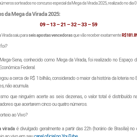
números sorteados no concurso especial da Mega da Virada 2025, realizado no dia 
s da Mega da Virada 2025:
09 – 13 – 21 – 32 – 33 – 59
 Virada saiu para
seis apostas vencedoras
que vão receber exatamente
R$181.8
foi?
 Mega-Sena, conhecido como Mega da Virada, foi realizado no Espaço d
 Econômica Federal.
ou a cerca de R$ 1 bilhão, considerado o maior da história da loteria no B
s, não acumula.
esmo que ninguém acerte as seis dezenas, o valor total é distribuído n
adores que acertarem cinco ou quatro números.
rteio ao Vivo?
 virada
é divulgado geralmente a partir das 22h (horário de Brasília) n
teio ao vivo em seu
canal oficial no YouTube
.