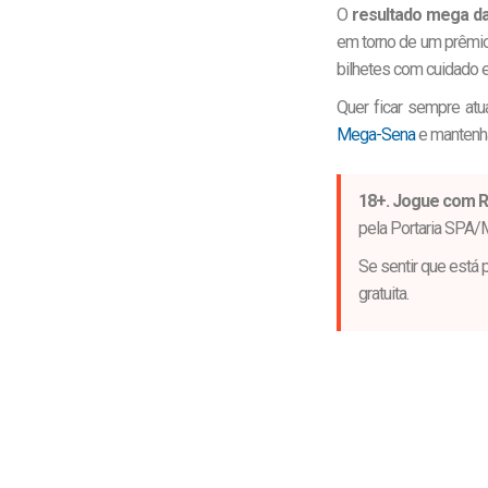
O
resultado mega da
em torno de um prêmi
bilhetes com cuidado 
Quer ficar sempre at
Mega-Sena
e mantenha
18+. Jogue com R
pela Portaria SPA/
Se sentir que está 
gratuita.