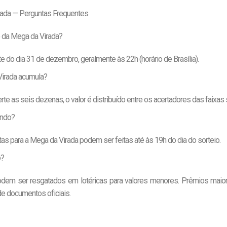
rada — Perguntas Frequentes
o da Mega da Virada?
te do dia 31 de dezembro, geralmente às 22h (horário de Brasília).
irada acumula?
te as seis dezenas, o valor é distribuído entre os acertadores das faixas 
ando?
s para a Mega da Virada podem ser feitas até às 19h do dia do sorteio.
o?
odem ser resgatados em lotéricas para valores menores. Prêmios maio
e documentos oficiais.