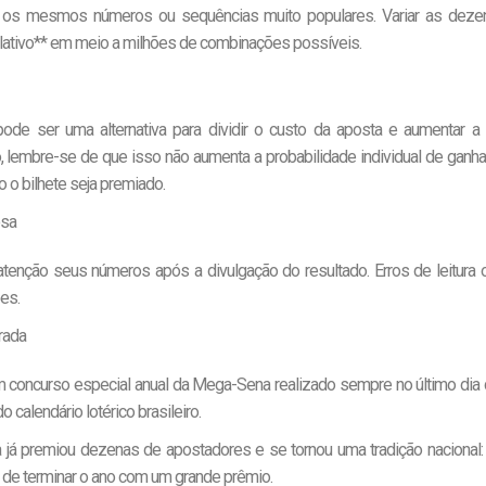
e os mesmos números ou sequências muito populares. Variar as deze
elativo** em meio a milhões de combinações possíveis.
pode ser uma alternativa para dividir o custo da aposta e aumentar 
, lembre-se de que isso não aumenta a probabilidade individual de ganhar
o o bilhete seja premiado.
osa
nção seus números após a divulgação do resultado. Erros de leitura o
es.
rada
 concurso especial anual da Mega-Sena realizado sempre no último dia
calendário lotérico brasileiro.
a já premiou dezenas de apostadores e se tornou uma tradição nacional: 
de terminar o ano com um grande prêmio.