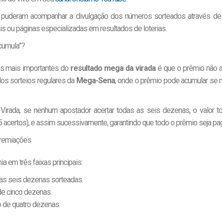
uderam acompanhar a divulgação dos números sorteados através de ou
iais ou páginas especializadas em resultados de loterias.
cumula”?
as mais importantes do
resultado mega da virada
é que o prêmio não a
dos sorteios regulares da
Mega-Sena
, onde o prêmio pode acumular se n
rada, se nenhum apostador acertar todas as seis dezenas, o valor tot
5 acertos), e assim sucessivamente, garantindo que todo o prêmio seja pa
remiações
a em três faixas principais:
as seis dezenas sorteadas.
de cinco dezenas.
 de quatro dezenas.