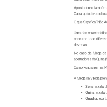
Apostadores também p
Caixa, aplicativos ofic
O que Significa “Não A
Uma das característic
concurso. Isso difere 
dezenas.
No caso da Mega da Vi
acertadores da Quina (
Como Funcionam as P
A Mega da Virada premi
Sena:
acerto d
Quina:
acerto 
Quadra:
acerto