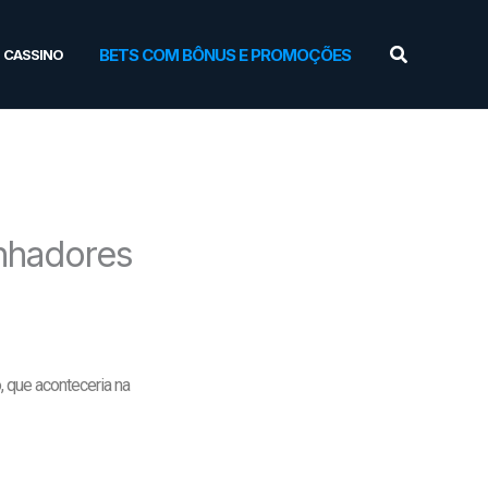
Pesquisar
BETS COM BÔNUS E PROMOÇÕES
CASSINO
anhadores
, que aconteceria na