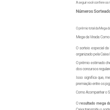
A seguir você confere os 
Números Sorteado
O prêmio total da Mega da
Mega da Virada: Como 
O sorteio especial da
organizado pela Caixa
O prêmio estimado cheg
dos concursos regulare
Isso significa que, m
premiação entre os jog
Como Acompanhar o So
O
resultado mega da
Caixa transmitiu o sor