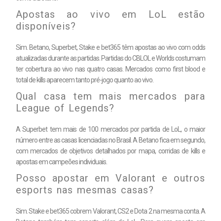
Apostas ao vivo em LoL estão
disponíveis?
Sim. Betano, Superbet, Stake e bet365 têm apostas ao vivo com odds
atualizadas durante as partidas. Partidas do CBLOL e Worlds costumam
ter cobertura ao vivo nas quatro casas. Mercados como first blood e
total de kills aparecem tanto pré-jogo quanto ao vivo.
Qual casa tem mais mercados para
League of Legends?
A Superbet tem mais de 100 mercados por partida de LoL, o maior
número entre as casas licenciadas no Brasil. A Betano fica em segundo,
com mercados de objetivos detalhados por mapa, corridas de kills e
apostas em campeões individuais.
Posso apostar em Valorant e outros
esports nas mesmas casas?
Sim. Stake e bet365 cobrem Valorant, CS2 e Dota 2 na mesma conta. A