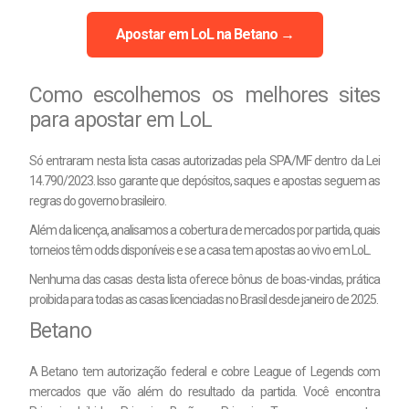
Apostar em LoL na Betano →
Como escolhemos os melhores sites
para apostar em LoL
Só entraram nesta lista casas autorizadas pela SPA/MF dentro da Lei
14.790/2023. Isso garante que depósitos, saques e apostas seguem as
regras do governo brasileiro.
Além da licença, analisamos a cobertura de mercados por partida, quais
torneios têm odds disponíveis e se a casa tem apostas ao vivo em LoL.
Nenhuma das casas desta lista oferece bônus de boas-vindas, prática
proibida para todas as casas licenciadas no Brasil desde janeiro de 2025.
Betano
A Betano tem autorização federal e cobre League of Legends com
mercados que vão além do resultado da partida. Você encontra