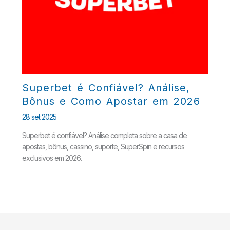
Superbet é Confiável? Análise,
Bônus e Como Apostar em 2026
28 set 2025
Superbet é confiável? Análise completa sobre a casa de
apostas, bônus, cassino, suporte, SuperSpin e recursos
exclusivos em 2026.