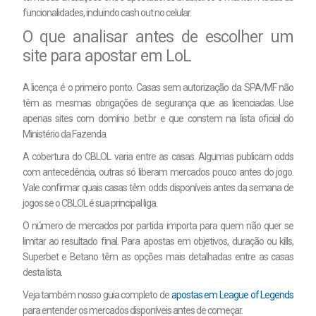
funcionalidades, incluindo cash out no celular.
O que analisar antes de escolher um
site para apostar em LoL
A licença é o primeiro ponto. Casas sem autorização da SPA/MF não
têm as mesmas obrigações de segurança que as licenciadas. Use
apenas sites com domínio .bet.br e que constem na lista oficial do
Ministério da Fazenda.
A cobertura do CBLOL varia entre as casas. Algumas publicam odds
com antecedência, outras só liberam mercados pouco antes do jogo.
Vale confirmar quais casas têm odds disponíveis antes da semana de
jogos se o CBLOL é sua principal liga.
O número de mercados por partida importa para quem não quer se
limitar ao resultado final. Para apostas em objetivos, duração ou kills,
Superbet e Betano têm as opções mais detalhadas entre as casas
desta lista.
Veja também nosso guia completo de
apostas em League of Legends
para entender os mercados disponíveis antes de começar.