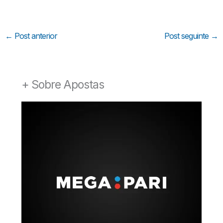
←
Post anterior
Post seguinte
→
+ Sobre Apostas