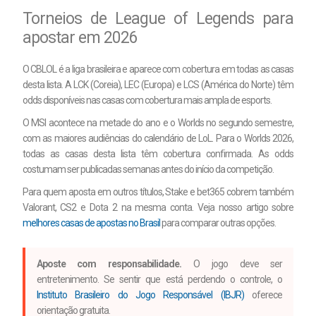
Torneios de League of Legends para
apostar em 2026
O CBLOL é a liga brasileira e aparece com cobertura em todas as casas
desta lista. A LCK (Coreia), LEC (Europa) e LCS (América do Norte) têm
odds disponíveis nas casas com cobertura mais ampla de esports.
O MSI acontece na metade do ano e o Worlds no segundo semestre,
com as maiores audiências do calendário de LoL. Para o Worlds 2026,
todas as casas desta lista têm cobertura confirmada. As odds
costumam ser publicadas semanas antes do início da competição.
Para quem aposta em outros títulos, Stake e bet365 cobrem também
Valorant, CS2 e Dota 2 na mesma conta. Veja nosso artigo sobre
melhores casas de apostas no Brasil
para comparar outras opções.
Aposte com responsabilidade.
O jogo deve ser
entretenimento. Se sentir que está perdendo o controle, o
Instituto Brasileiro do Jogo Responsável (IBJR)
oferece
orientação gratuita.