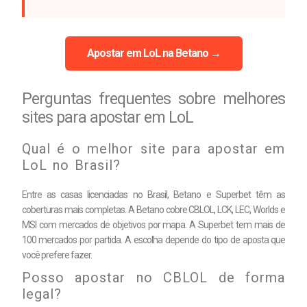
Apostar em LoL na Betano →
Perguntas frequentes sobre melhores
sites para apostar em LoL
Qual é o melhor site para apostar em
LoL no Brasil?
Entre as casas licenciadas no Brasil, Betano e Superbet têm as
coberturas mais completas. A Betano cobre CBLOL, LCK, LEC, Worlds e
MSI com mercados de objetivos por mapa. A Superbet tem mais de
100 mercados por partida. A escolha depende do tipo de aposta que
você prefere fazer.
Posso apostar no CBLOL de forma
legal?