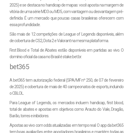
2025) e se destaca no handicap de mapas: você aposta na margem de
vitória de uma série MD3 ou MD5, com vantagem ou desvantagem pré-
definida. É um mercado que poucas casas brasileiras oferecem com
essa profundidade.
São mais de 12 competições de League of Legends disponíveis, além
de cobertura de CS2, Dota 2 e Valorant na mesma plataforma.
First Blood e Total de Abates estão disponíveis em partidas ao vivo. O
domínio oficial da casa no Brasil é stake.bet.br.
bet365
A bet365 tem autorização federal (SPA/MF nº 250, de 07 de fevereiro
de 2025) e cobertura de mais de 40 campeonatos de esports, incluindo
o CBLOL.
Para League of Legends, os mercados incluem handicap, first blood,
total de abates e apostas em objetivos como Arauto do Vale, Dragão,
Barão, torres e inibidores.
Apostas ao vivo com odds atualizadas em tempo real. O app da bet365
tem boas avaliações entre apostadores brasileiros e mantém todas as