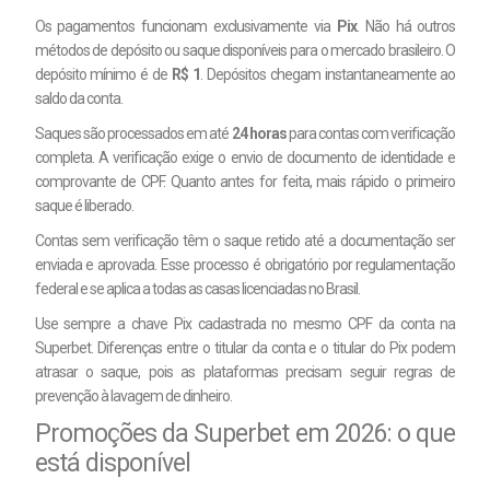
Os pagamentos funcionam exclusivamente via
Pix
. Não há outros
métodos de depósito ou saque disponíveis para o mercado brasileiro. O
depósito mínimo é de
R$ 1
. Depósitos chegam instantaneamente ao
saldo da conta.
Saques são processados em até
24 horas
para contas com verificação
completa. A verificação exige o envio de documento de identidade e
comprovante de CPF. Quanto antes for feita, mais rápido o primeiro
saque é liberado.
Contas sem verificação têm o saque retido até a documentação ser
enviada e aprovada. Esse processo é obrigatório por regulamentação
federal e se aplica a todas as casas licenciadas no Brasil.
Use sempre a chave Pix cadastrada no mesmo CPF da conta na
Superbet. Diferenças entre o titular da conta e o titular do Pix podem
atrasar o saque, pois as plataformas precisam seguir regras de
prevenção à lavagem de dinheiro.
Promoções da Superbet em 2026: o que
está disponível