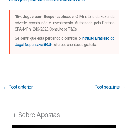
ranking completo das melhores casas de apostas
.
18+. Jogue com Responsabilidade.
O Ministério da Fazenda
adverte: aposta não é investimento. Autorizado pela Portaria
SPA/MF nº 246/2025. Consulte os T&Cs.
Se sentir que está perdendo o controle, o
Instituto Brasileiro do
Jogo Responsável (IBJR)
oferece orientação gratuita.
←
Post anterior
Post seguinte
→
+ Sobre Apostas