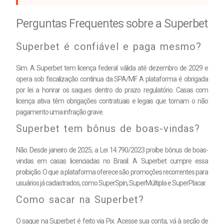
Perguntas Frequentes sobre a Superbet
Superbet é confiável e paga mesmo?
Sim. A Superbet tem licença federal válida até dezembro de 2029 e
opera sob fiscalização contínua da SPA/MF. A plataforma é obrigada
por lei a honrar os saques dentro do prazo regulatório. Casas com
licença ativa têm obrigações contratuais e legais que tornam o não
pagamento uma infração grave.
Superbet tem bônus de boas-vindas?
Não. Desde janeiro de 2025, a Lei 14.790/2023 proíbe bônus de boas-
vindas em casas licenciadas no Brasil. A Superbet cumpre essa
proibição. O que a plataforma oferece são promoções recorrentes para
usuários já cadastrados, como SuperSpin, SuperMúltipla e SuperPlacar.
Como sacar na Superbet?
O saque na Superbet é feito via Pix. Acesse sua conta, vá à seção de