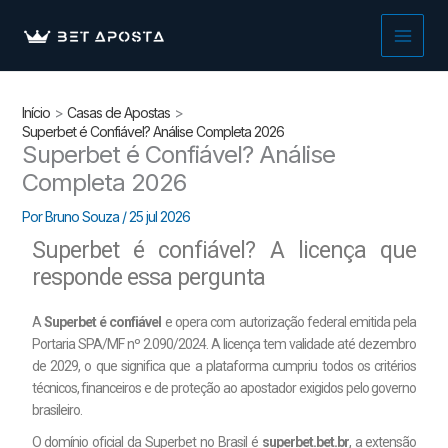
Ir
para
o
conteúdo
Início
Casas de Apostas
Superbet é Confiável? Análise Completa 2026
Superbet é Confiável? Análise
Completa 2026
Por
Bruno Souza
/
25 jul 2026
Superbet é confiável? A licença que
responde essa pergunta
A
Superbet é confiável
e opera com autorização federal emitida pela
Portaria SPA/MF nº 2.090/2024. A licença tem validade até dezembro
de 2029, o que significa que a plataforma cumpriu todos os critérios
técnicos, financeiros e de proteção ao apostador exigidos pelo governo
brasileiro.
O domínio oficial da Superbet no Brasil é
superbet.bet.br
, a extensão