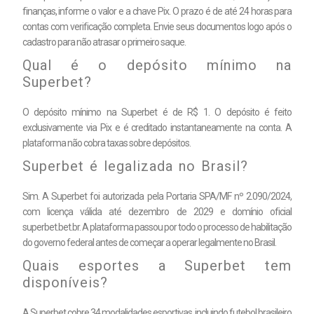
finanças, informe o valor e a chave Pix. O prazo é de até 24 horas para
contas com verificação completa. Envie seus documentos logo após o
cadastro para não atrasar o primeiro saque.
Qual é o depósito mínimo na
Superbet?
O depósito mínimo na Superbet é de R$ 1. O depósito é feito
exclusivamente via Pix e é creditado instantaneamente na conta. A
plataforma não cobra taxas sobre depósitos.
Superbet é legalizada no Brasil?
Sim. A Superbet foi autorizada pela Portaria SPA/MF nº 2.090/2024,
com licença válida até dezembro de 2029 e domínio oficial
superbet.bet.br. A plataforma passou por todo o processo de habilitação
do governo federal antes de começar a operar legalmente no Brasil.
Quais esportes a Superbet tem
disponíveis?
A Superbet cobre 34 modalidades esportivas, incluindo futebol brasileiro