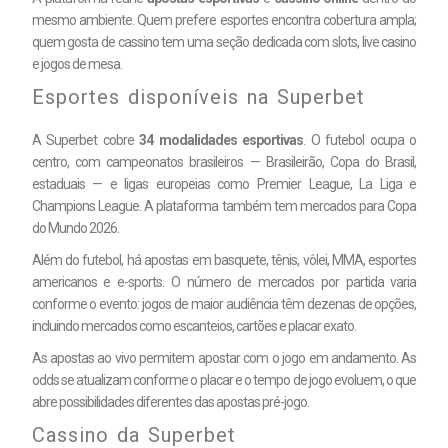
mesmo ambiente. Quem prefere esportes encontra cobertura ampla;
quem gosta de cassino tem uma seção dedicada com slots, live casino
e jogos de mesa.
Esportes disponíveis na Superbet
A Superbet cobre
34 modalidades esportivas
. O futebol ocupa o
centro, com campeonatos brasileiros — Brasileirão, Copa do Brasil,
estaduais — e ligas europeias como Premier League, La Liga e
Champions League. A plataforma também tem mercados para Copa
do Mundo 2026.
Além do futebol, há apostas em basquete, tênis, vôlei, MMA, esportes
americanos e e-sports. O número de mercados por partida varia
conforme o evento: jogos de maior audiência têm dezenas de opções,
incluindo mercados como escanteios, cartões e placar exato.
As apostas ao vivo permitem apostar com o jogo em andamento. As
odds se atualizam conforme o placar e o tempo de jogo evoluem, o que
abre possibilidades diferentes das apostas pré-jogo.
Cassino da Superbet