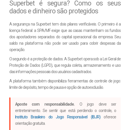
Superbet é segura? Como os seus
dados e dinheiro são protegidos
A segurança na Superbet tem dois pilares verificáveis. O primeiro é a
licença federal: a SPA/MF exige que as casas mantenham os fundos
dos apostadores separados do capital operacional da empresa. Seu
saldo na plataforma não pode ser usado para cobrir despesas da
operação.
O segundo é a proteção de dados. A Superbet opera sob a Lei Geral de
Proteção de Dados (LGPD), que regula coleta, armazenamento e uso
das informações pessoais dos usuários cadastrados.
A plataforma também disponibiliza ferramentas de controle de jogo:
limite de depósito, tempo de pausa e opção de autoexclusão.
Aposte com responsabilidade.
O jogo deve ser
entretenimento. Se sentir que está perdendo o controle, o
Instituto Brasileiro do Jogo Responsável (IBJR)
oferece
orientação gratuita.