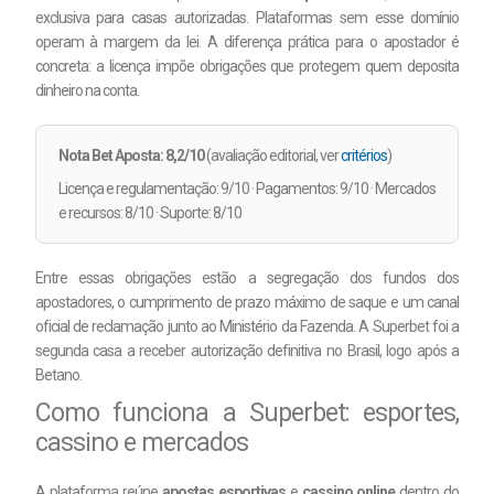
exclusiva para casas autorizadas. Plataformas sem esse domínio
operam à margem da lei. A diferença prática para o apostador é
concreta: a licença impõe obrigações que protegem quem deposita
dinheiro na conta.
Nota Bet Aposta: 8,2/10
(avaliação editorial, ver
critérios
)
Licença e regulamentação: 9/10 · Pagamentos: 9/10 · Mercados
e recursos: 8/10 · Suporte: 8/10
Entre essas obrigações estão a segregação dos fundos dos
apostadores, o cumprimento de prazo máximo de saque e um canal
oficial de reclamação junto ao Ministério da Fazenda. A Superbet foi a
segunda casa a receber autorização definitiva no Brasil, logo após a
Betano.
Como funciona a Superbet: esportes,
cassino e mercados
A plataforma reúne
apostas esportivas
e
cassino online
dentro do