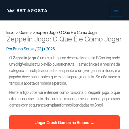
Ir
para
o
conteúdo
Início
Guias
Zeppelin Jogo: O Que É e Como Jogar
Zeppelin Jogo: O Que É e Como Jogar
Por
Bruno Souza
/
23 jul 2026
O
Zeppelin jogo
é um crash game desenvolvido pela BGaming onde
um dirigível substitui o avião ou astronauta — a mecânica é a mesma da
categoria: o multiplicador sobe enquanto o dirigível ganha altitude, e o
jogador deve sacar antes que ele desapareça da tela. Se não sacar a
tempo, a aposta da rodada é perdida.
Neste artigo você vai entender como funciona o Zeppelin jogo, o que
diferencia esse título dos outros crash games e como jogar crash
games com segurança em plataformas licenciadas no Brasil.
Jogar Crash Games na Betano →