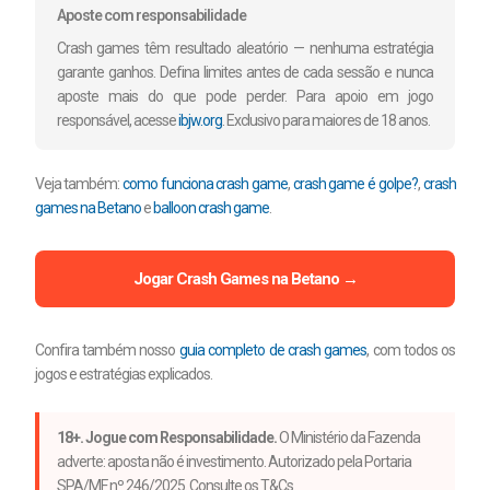
Aposte com responsabilidade
Crash games têm resultado aleatório — nenhuma estratégia
garante ganhos. Defina limites antes de cada sessão e nunca
aposte mais do que pode perder. Para apoio em jogo
responsável, acesse
ibjw.org
. Exclusivo para maiores de 18 anos.
Veja também:
como funciona crash game
,
crash game é golpe?
,
crash
games na Betano
e
balloon crash game
.
Jogar Crash Games na Betano →
Confira também nosso
guia completo de crash games
, com todos os
jogos e estratégias explicados.
18+. Jogue com Responsabilidade.
O Ministério da Fazenda
adverte: aposta não é investimento. Autorizado pela Portaria
SPA/MF nº 246/2025. Consulte os T&Cs.