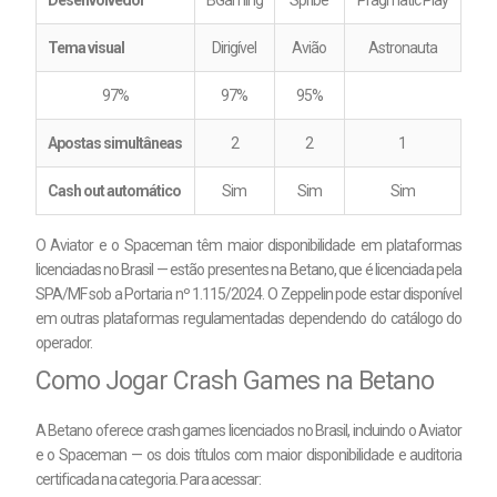
Desenvolvedor
BGaming
Spribe
Pragmatic Play
Tema visual
Dirigível
Avião
Astronauta
97%
97%
95%
Apostas simultâneas
2
2
1
Cash out automático
Sim
Sim
Sim
O Aviator e o Spaceman têm maior disponibilidade em plataformas
licenciadas no Brasil — estão presentes na Betano, que é licenciada pela
SPA/MF sob a Portaria nº 1.115/2024. O Zeppelin pode estar disponível
em outras plataformas regulamentadas dependendo do catálogo do
operador.
Como Jogar Crash Games na Betano
A Betano oferece crash games licenciados no Brasil, incluindo o Aviator
e o Spaceman — os dois títulos com maior disponibilidade e auditoria
certificada na categoria. Para acessar: