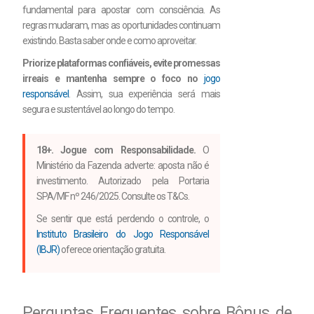
fundamental para apostar com consciência. As
regras mudaram, mas as oportunidades continuam
existindo. Basta saber onde e como aproveitar.
Priorize plataformas confiáveis, evite promessas
irreais e mantenha sempre o foco no
jogo
responsável
. Assim, sua experiência será mais
segura e sustentável ao longo do tempo.
18+. Jogue com Responsabilidade.
O
Ministério da Fazenda adverte: aposta não é
investimento. Autorizado pela Portaria
SPA/MF nº 246/2025. Consulte os T&Cs.
Se sentir que está perdendo o controle, o
Instituto Brasileiro do Jogo Responsável
(IBJR)
oferece orientação gratuita.
Perguntas Frequentes sobre Bônus de