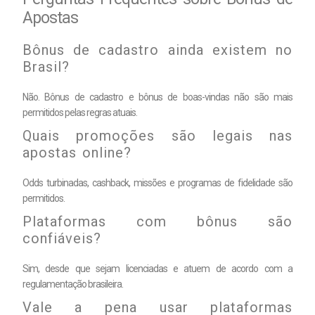
Apostas
Bônus de cadastro ainda existem no
Brasil?
Não. Bônus de cadastro e bônus de boas-vindas não são mais
permitidos pelas regras atuais.
Quais promoções são legais nas
apostas online?
Odds turbinadas, cashback, missões e programas de fidelidade são
permitidos.
Plataformas com bônus são
confiáveis?
Sim, desde que sejam licenciadas e atuem de acordo com a
regulamentação brasileira.
Vale a pena usar plataformas