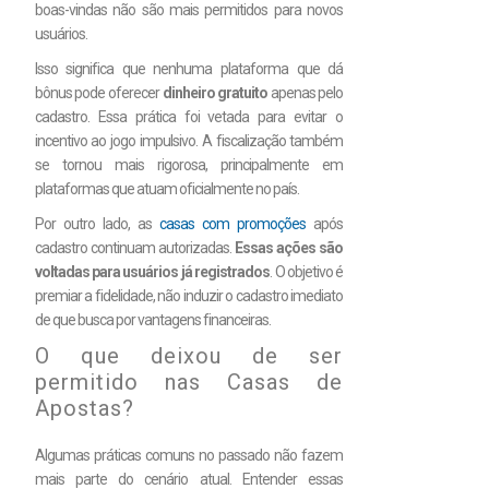
boas-vindas não são mais permitidos para novos
usuários.
Isso significa que nenhuma plataforma que dá
bônus pode oferecer
dinheiro gratuito
apenas pelo
cadastro. Essa prática foi vetada para evitar o
incentivo ao jogo impulsivo. A fiscalização também
se tornou mais rigorosa, principalmente em
plataformas que atuam oficialmente no país.
Por outro lado, as
casas com promoções
após
cadastro continuam autorizadas.
Essas ações são
voltadas para usuários já registrados
. O objetivo é
premiar a fidelidade, não induzir o cadastro imediato
de que busca por vantagens financeiras.
O que deixou de ser
permitido nas Casas de
Apostas?
Algumas práticas comuns no passado não fazem
mais parte do cenário atual. Entender essas